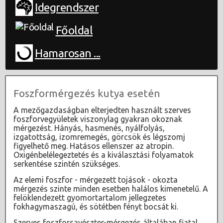
Idegrendszer
Főoldal
Hamarosan ...
Foszformérgezés kutya esetén
A mezőgazdaságban elterjedten használt szerves
foszforvegyületek viszonylag gyakran okoznak
mérgezést. Hányás, hasmenés, nyálfolyás,
izgatottság, izomremegés, görcsök és légszomj
figyelhető meg. Hatásos ellenszer az atropin.
Oxigénbelélegeztetés és a kiválasztási folyamatok
serkentése szintén szükséges.
Az elemi foszfor - mérgezett tojások - okozta
mérgezés szinte minden esetben halálos kimenetelű. A
felöklendezett gyomortartalom jellegzetes
fokhagymaszagú, és sötétben fényt bocsát ki.
Szerves foszforsavészter-mérgezés általában fiatal