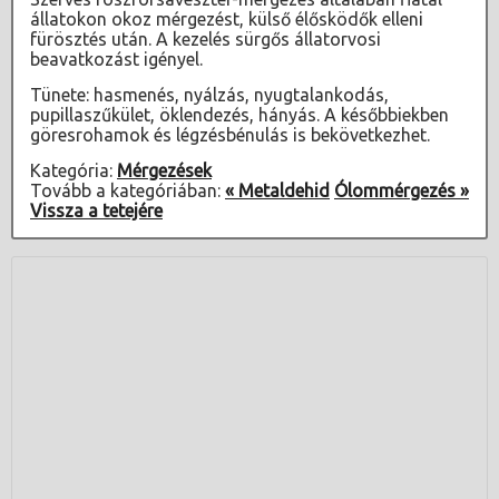
állatokon okoz mérgezést, külső élősködők elleni
fürösztés után. A kezelés sürgős állatorvosi
beavatkozást igényel.
Tünete: hasmenés, nyálzás, nyugtalankodás,
pupillaszűkület, öklendezés, hányás. A későbbiekben
göresrohamok és légzésbénulás is bekövetkezhet.
Kategória:
Mérgezések
Tovább a kategóriában:
« Metaldehid
Ólommérgezés »
Vissza a tetejére