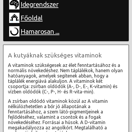
Idegrendszer
Főoldal
Hamarosan ...
A kutyáknak szükséges vitaminok
A vitaminok szükségesek az élet fenntartásához és a
normális növekedéshez. Nem táplálékok, hanem olyan
hatóanyagok, amelyek segítenek abban, hogy a
táplálék energiává alakuljon. A vitaminok két
csoportja: zsírban oldódók (A-, D-, E-, K-vitamin) és
vízben oldódók (C-, P-, H- és R-vita-min).
A zsírban oldódó vitaminok közül az A vitamin
nélkülözhetetlen a bőr jó állapotának a
fenntartásához, a szem látó-pigmentjeinek a
fejlődéséhez, valamint a csontok és a fogak
növekedéséhez. Forrásai a húsok. A D-vitamin
megakadályozza az angolkórt. Megtalálható a