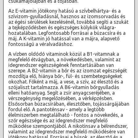
csukamájolajban és a tojásban.
Az E-vitamin jótékony hatású a szívbelhártya- és a
szívizom-gyulladásnál, hasznos az izomsorvadás és
az égési sérülések kezelésénél, továbbá segíti a szukát
a tejképződésben és egészséges kölykök világra-
hozatalában. Legfontosabb forrásai a búzacsíra és a
máj. A K-vitamin jó hatással van a májra, alapvető
fontosságú a véralvadáshoz.
A vízben oldódó vitaminok közül a B1-vitamnak a
megfelelő étvágyban, a növekedésben, valamint az
idegrendszer egészségének fenntartásában van
szerepe. A B2-vitamin a bőr és az izomzat egészségét
mozdítja elő, hiánya bőr-, fül- és szembetegségeket
okozhat. Főként a máj, a vese, a szív, az élesztő és a
szójaliszt tartalmazza. A B6-vitamin bőrgyulladás
elleni hatóanyag. Segít a zsír anyagcseréjében, a
vérszegénység megelőzésében, a vérképzésben.
Elsősorban búzacsírában, élesztőben, tojássárgájában
fordul elő. A pantoténsav - amely a legtöbb
élelmiszerben megtalálható - fontos a növekedés, a
szőr egészsége és az idegrendszer megfelelő
működése szempontjából. A nikotinsav a bélrendszer,
valamint az idegrendszer megfelelő működésére van
jótékony hatással. Forrásai a húsok, az élesztő és a