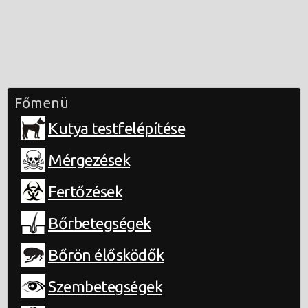
Főmenü
Kutya testfelépítése
Mérgezések
Fertőzések
Bőrbetegségek
Bőrön élősködők
Szembetegségek