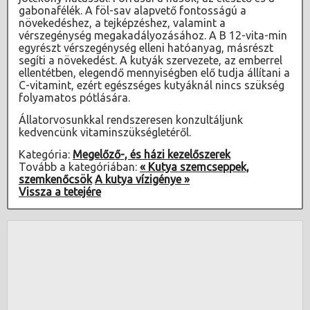
gabonafélék. A föl-sav alapvető fontosságú a
növekedéshez, a tejképzéshez, valamint a
vérszegénység megakadályozásához. A B 12-vita-min
egyrészt vérszegénység elleni hatóanyag, másrészt
segíti a növekedést. A kutyák szervezete, az emberrel
ellentétben, elegendő mennyiségben elő tudja állítani a
C-vitamint, ezért egészséges kutyáknál nincs szükség
folyamatos pótlására.
Állatorvosunkkal rendszeresen konzultáljunk
kedvencünk vitaminszükségletéről.
Kategória:
Megelőző-, és házi kezelőszerek
Tovább a kategóriában:
« Kutya szemcseppek,
szemkenőcsök
A kutya vízigénye »
Vissza a tetejére