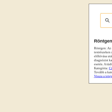
Röntge
Röntgen: Az 
testrészeken 
előhívása utá
diagnózist ka
esetén. A tüd
Kategória:
C
Tovább a kat
Vissza a tetej