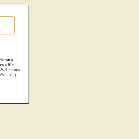
ektron a
en a film
gével pontos
ések stb.)