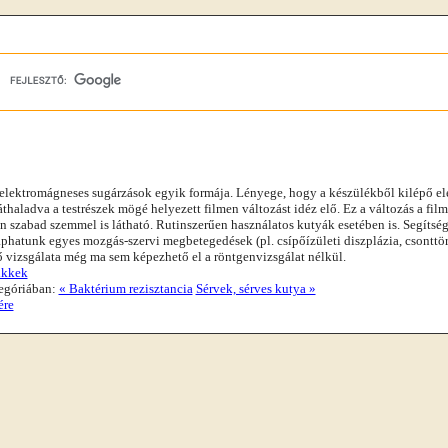
n
elektromágneses sugárzások egyik formája. Lényege, hogy a készülékből kilépő el
áthaladva a testrészek mögé helyezett filmen változást idéz elő. Ez a változás a film
n szabad szemmel is látható. Rutinszerűen használatos kutyák esetében is. Segítsé
phatunk egyes mozgás-szervi megbetegedések (pl. csípőízületi diszplázia, csonttör
ő vizsgálata még ma sem képezhető el a röntgenvizsgálat nélkül.
ikkek
egóriában:
« Baktérium rezisztancia
Sérvek, sérves kutya »
ére