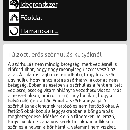
Idegrendszer
Főoldal
Hamarosan ...
Túlzott, erős szőrhullás kutyáknál
A szőrhullás nem mindig betegség, mert vedlésnél is
előfordulhat, hogy nagy mennyiségű szőrt veszít az
állat. Általánosságban elmondható, hogy ha a szőr
úgy hullik, hogy nincs utána szőrhiány, akkor az nem
betegség. Ebben az esetben a szőrhullás a fent említett
vedlésre, esetleg vitaminhiányra vezethető vissza. Más
a helyzet akkor, amikor a szőr úgy hullik ki, hogy a
helyén előtűnik a bőr. Ennek a szőrhiánnyal járó
szőrhullásnak lehetnek fertőző és nem fertőző okai. A
fertőző okok közül a leggyakrabban a bőr gombás
megbetegedései idézhetik elő a tüneteket. Jellemző,
hogy ilyenkor szabályos kerek foltokban hullik ki a
szőr, és a helyén a bőr hámlik, valamint nem viszket.