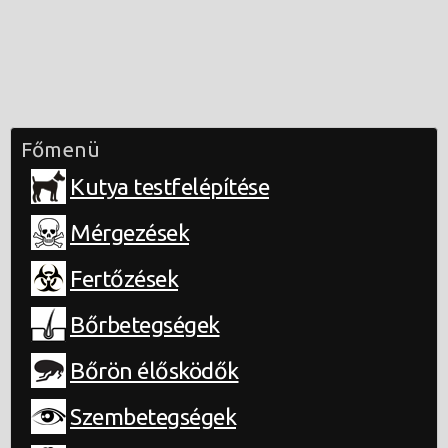
Főmenü
Kutya testfelépítése
Mérgezések
Fertőzések
Bőrbetegségek
Bőrön élősködők
Szembetegségek