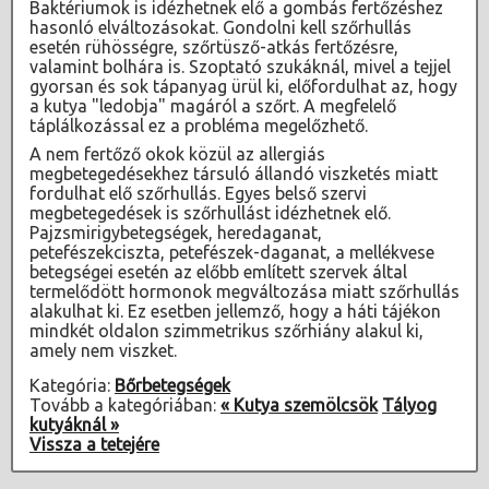
Baktériumok is idézhetnek elő a gombás fertőzéshez
hasonló elváltozásokat. Gondolni kell szőrhullás
esetén rühösségre, szőrtüsző-atkás fertőzésre,
valamint bolhára is. Szoptató szukáknál, mivel a tejjel
gyorsan és sok tápanyag ürül ki, előfordulhat az, hogy
a kutya "ledobja" magáról a szőrt. A megfelelő
táplálkozással ez a probléma megelőzhető.
A nem fertőző okok közül az allergiás
megbetegedésekhez társuló állandó viszketés miatt
fordulhat elő szőrhullás. Egyes belső szervi
megbetegedések is szőrhullást idézhetnek elő.
Pajzsmirigybetegségek, heredaganat,
petefészekciszta, petefészek-daganat, a mellékvese
betegségei esetén az előbb említett szervek által
termelődött hormonok megváltozása miatt szőrhullás
alakulhat ki. Ez esetben jellemző, hogy a háti tájékon
mindkét oldalon szimmetrikus szőrhiány alakul ki,
amely nem viszket.
Kategória:
Bőrbetegségek
Tovább a kategóriában:
« Kutya szemölcsök
Tályog
kutyáknál »
Vissza a tetejére