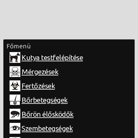
Főmenü
Kutya testfelépítése
Mérgezések
Fertőzések
Bőrbetegségek
Bőrön élősködők
Szembetegségek