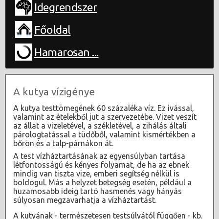
Idegrendszer
Főoldal
Hamarosan ...
A kutya vízigénye
A kutya testtömegének 60 százaléka víz. Ez ivással,
valamint az ételekből jut a szervezetébe. Vizet veszít
az állat a vizeletével, a székletével, a zihálás általi
párologtatással a tüdőből, valamint kismértékben a
bőrön és a talp-párnákon át.
A test vízháztartásának az egyensúlyban tartása
létfontosságú és kényes folyamat, de ha az ebnek
mindig van tiszta vize, emberi segítség nélkül is
boldogul. Más a helyzet betegség esetén, például a
huzamosabb ideig tartó hasmenés vagy hányás
súlyosan megzavarhatja a vízháztartást.
A kutyának - természetesen testsúlyától függően - kb.