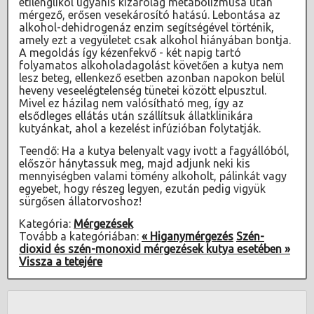
etilénglikol ugyanis kizárólag metabolizmusa után
mérgező, erősen vesekárosító hatású. Lebontása az
alkohol-dehidrogenáz enzim segítségével történik,
amely ezt a vegyületet csak alkohol hiányában bontja.
A megoldás így kézenfekvő - két napig tartó
folyamatos alkoholadagolást követően a kutya nem
lesz beteg, ellenkező esetben azonban napokon belül
heveny veseelégtelenség tünetei között elpusztul.
Mivel ez házilag nem valósítható meg, így az
elsődleges ellátás után szállítsuk állatklinikára
kutyánkat, ahol a kezelést infúzióban folytatják.
Teendő: Ha a kutya belenyalt vagy ivott a fagyállóból,
először hánytassuk meg, majd adjunk neki kis
mennyiségben valami tömény alkoholt, pálinkát vagy
egyebet, hogy részeg legyen, ezután pedig vigyük
sürgősen állatorvoshoz!
Kategória:
Mérgezések
Tovább a kategóriában:
« Higanymérgezés
Szén-
dioxid és szén-monoxid mérgezések kutya esetében »
Vissza a tetejére