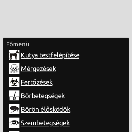
Főmenü
Kutya testfelépítése
Mérgezések
Fertőzések
Bőrbetegségek
Bőrön élősködők
Szembetegségek