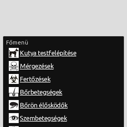
Főmenü
Kutya testfelépítése
Mérgezések
Fertőzések
Bőrbetegségek
Bőrön élősködők
Szembetegségek