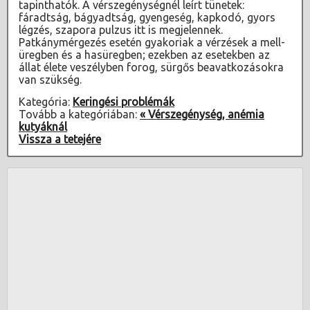
tapinthatók. A vérszegénységnél leírt tünetek:
fáradtság, bágyadtság, gyengeség, kapkodó, gyors
légzés, szapora pulzus itt is megjelennek.
Patkánymérgezés esetén gyakoriak a vérzések a mell-
üregben és a hasüregben; ezekben az esetekben az
állat élete veszélyben forog, sürgős beavatkozásokra
van szükség.
Kategória:
Keringési problémák
Tovább a kategóriában:
« Vérszegénység, anémia
kutyáknál
Vissza a tetejére