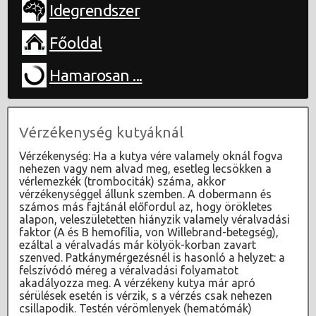
Idegrendszer
Főoldal
Hamarosan ...
Vérzékenység kutyáknál
Vérzékenység: Ha a kutya vére valamely oknál fogva
nehezen vagy nem alvad meg, esetleg lecsökken a
vérlemezkék (trombociták) száma, akkor
vérzékenységgel állunk szemben. A dobermann és
számos más fajtánál előfordul az, hogy örökletes
alapon, veleszületetten hiányzik valamely véralvadási
faktor (A és B hemofília, von Willebrand-betegség),
ezáltal a véralvadás már kölyök-korban zavart
szenved. Patkánymérgezésnél is hasonló a helyzet: a
felszívódó méreg a véralvadási folyamatot
akadályozza meg. A vérzékeny kutya már apró
sérülések esetén is vérzik, s a vérzés csak nehezen
csillapodik. Testén vérömlenyek (hematómák)